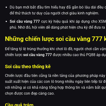
Dù bạn mới bắt đầu tìm hiểu hay đã gắn bó lâu dài đều c
để thử thách tư duy của người chơi giàu kinh nghiệm.
Soi cầu vàng 777
cực kỳ hiệu quả khi áp dụng cho XSMB
phú. Nhờ đó, hội viên dễ dàng phát hiện chu kỳ để đưa ra
Những chiến lược soi cầu vàng 777 
Để tăng tỷ lệ trúng thưởng khi chơi lô đề, người chơi cần v
chiến lược
soi cầu vàng 777
được nhiều cao thủ PQ88 áp dụng
Soi cầu theo thống kê
Chiến lược đầu tiên cũng là nền tảng của phương pháp này là
suất xuất hiện của các con lô trong nhiều ngày liên tiếp từ
với những ai có khả năng tổng hợp thông tin và nắm bắt quy
chọn được con đẹp càng cao.
Cầu quả trám