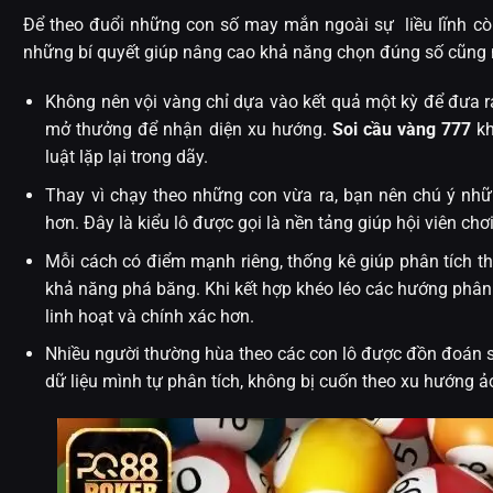
Để theo đuổi những con số may mắn ngoài sự liều lĩnh còn 
những bí quyết giúp nâng cao khả năng chọn đúng số cũng nh
Không nên vội vàng chỉ dựa vào kết quả một kỳ để đưa ra
mở thưởng để nhận diện xu hướng.
Soi cầu vàng 777
kh
luật lặp lại trong dãy.
Thay vì chạy theo những con vừa ra, bạn nên chú ý nhữ
hơn. Đây là kiểu lô được gọi là nền tảng giúp hội viên ch
Mỗi cách có điểm mạnh riêng, thống kê giúp phân tích t
khả năng phá băng. Khi kết hợp khéo léo các hướng phân 
linh hoạt và chính xác hơn.
Nhiều người thường hùa theo các con lô được đồn đoán sẽ 
dữ liệu mình tự phân tích, không bị cuốn theo xu hướng ả