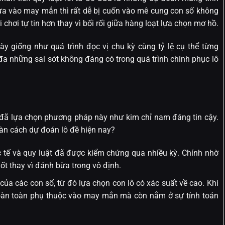
dựa vào may mắn thì rất dễ bị cuốn vào mê cung con số không
 chơi tự tin hơn thay vì bối rối giữa hàng loạt lựa chọn mơ hồ.
giống như quá trình đọc vị chu kỳ cùng tỷ lệ cụ thể từng
đa những sai sót không đáng có trong quá trình chinh phục lô
ên đã lựa chọn phương pháp này như kim chỉ nam đáng tin cậy.
vàn cách dự đoán lô đề hiện nay?
 tế và quy luật đã được kiểm chứng qua nhiều kỳ. Chính nhờ
ốt thay vì đánh bừa trong vô định.
của các con số, từ đó lựa chọn con lô có xác suất về cao. Khi
 hoàn toàn phụ thuộc vào may mắn mà còn nằm ở sự tính toán