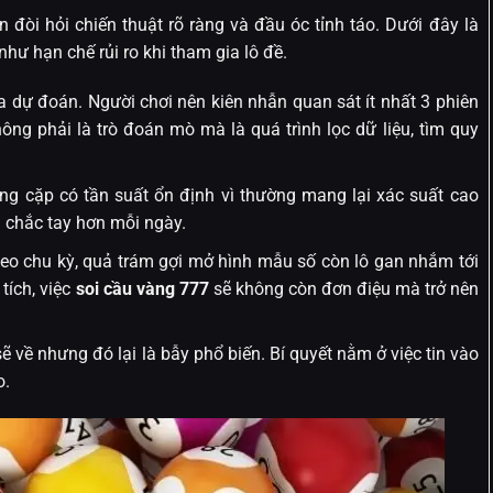
đòi hỏi chiến thuật rõ ràng và đầu óc tỉnh táo. Dưới đây là
ư hạn chế rủi ro khi tham gia lô đề.
 dự đoán. Người chơi nên kiên nhẫn quan sát ít nhất 3 phiên
ông phải là trò đoán mò mà là quá trình lọc dữ liệu, tìm quy
ng cặp có tần suất ổn định vì thường mang lại xác suất cao
ơi chắc tay hơn mỗi ngày.
heo chu kỳ, quả trám gợi mở hình mẫu số còn lô gan nhắm tới
tích, việc
soi cầu vàng 777
sẽ không còn đơn điệu mà trở nên
về nhưng đó lại là bẫy phổ biến. Bí quyết nằm ở việc tin vào
o.