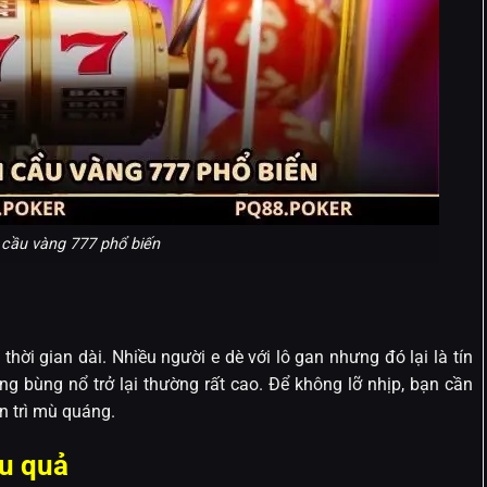
 cầu vàng 777 phổ biến
thời gian dài. Nhiều người e dè với lô gan nhưng đó lại là tín
ng bùng nổ trở lại thường rất cao. Để không lỡ nhịp, bạn cần
ên trì mù quáng.
ệu quả