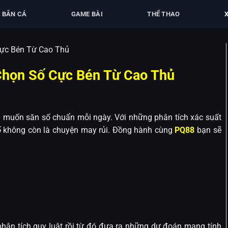
BẮN CÁ
GAME BÀI
THỂ THAO
ực Bén Từ Cao Thủ
Chọn Số Cực Bén Từ Cao Thủ
ủ muốn săn số chuẩn mỗi ngày. Với những phân tích xác suất
số không còn là chuyện may rủi. Đồng hành cùng
PQ88
bạn sẽ
phân tích quy luật rồi từ đó đưa ra những dự đoán mang tính