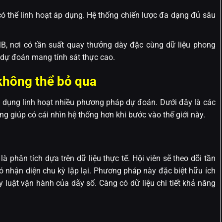
ó thể linh hoạt áp dụng. Hệ thống chiến lược đa dạng đủ sâu
, nơi có tần suất quay thưởng dày đặc cùng dữ liệu phong
 dự đoán mang tính sát thực cao.
không thể bỏ qua
ận dụng linh hoạt nhiều phương pháp dự đoán. Dưới đây là các
 giúp có cái nhìn hệ thống hơn khi bước vào thế giới này.
 phân tích dựa trên dữ liệu thực tế. Hội viên sẽ theo dõi tần
 đó nhận diện chu kỳ lặp lại. Phương pháp này đặc biệt hữu ích
 luật vận hành của dãy số. Càng có dữ liệu chi tiết khả năng