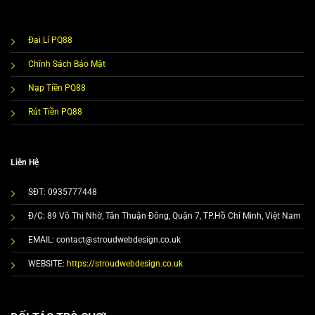
Đại Lí PQ88
Chính Sách Bảo Mật
Nạp Tiền PQ88
Rút Tiền PQ88
Liên Hệ
SĐT:
0935777448
Đ/C:
89 Võ Thị Nhờ, Tân Thuận Đông, Quận 7, TP.Hồ Chí Minh, Việt Nam
EMAIL:
contact@stroudwebdesign.co.uk
WEBSITE:
https://stroudwebdesign.co.uk