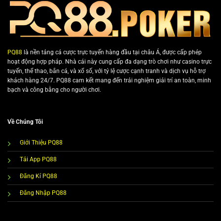
PQ88
là nền tảng cá cược trực tuyến hàng đầu tại châu Á, được cấp phép
hoạt động hợp pháp. Nhà cái này cung cấp đa dạng trò chơi như casino trực
tuyến, thể thao, bắn cá, và xổ số, với tỷ lệ cược cạnh tranh và dịch vụ hỗ trợ
khách hàng 24/7. PQ88 cam kết mang đến trải nghiệm giải trí an toàn, minh
bạch và công bằng cho người chơi.
Về Chúng Tôi
Giới Thiệu PQ88
Tải App PQ88
Đăng Kí PQ88
Đăng Nhập PQ88