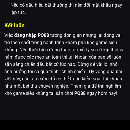
Nếu có dấu hiệu bất thường thì nên đổi mật khẩu ngay
lập tức.
Kết luận
Việc
đăng nhập PQ88
tưởng đơn giản nhưng lại đóng vai
trò then chốt trong hành trình khám phá kho game siêu
khủng. Nếu thực hiện đúng thao tác, xử lý sự cố kịp thời và
nắm được các mẹo an toàn thì tài khoản của bạn sẽ luôn
sẵn sàng chiến đấu bất cứ lúc nào. Đừng để vài lỗi nhỏ
ảnh hưởng tới cả quá trình “chinh chiến”. Hy vọng qua bài
viết này, các tân cược đã có thể tự tin kiểm soát tài khoản
như một bet thủ chuyên nghiệp. Tham gia để trải nghiệm
kho game siêu khủng tại sân chơi
PQ88
ngay hôm nay!