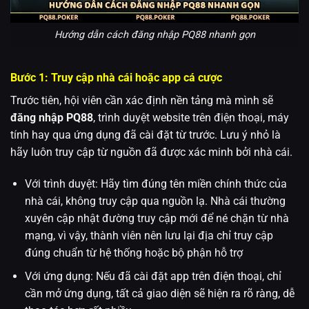
Hướng dẫn cách đăng nhập PQ88 nhanh gọn
Bước 1: Truy cập nhà cái hoặc app cá cược
Trước tiên, hội viên cần xác định nền tảng mà mình sẽ
đăng nhập PQ88
, trình duyệt website trên điện thoại, máy
tính hay qua ứng dụng đã cài đặt từ trước. Lưu ý nhỏ là
hãy luôn truy cập từ nguồn đã được xác minh bởi nhà cái.
Với trình duyệt: Hãy tìm đúng tên miền chính thức của
nhà cái, không truy cập qua nguồn lạ. Nhà cái thường
xuyên cập nhật đường truy cập mới để né chặn từ nhà
mạng, vì vậy, thành viên nên lưu lại địa chỉ truy cập
đúng chuẩn từ hệ thống hoặc bộ phận hỗ trợ
Với ứng dụng: Nếu đã cài đặt app trên điện thoại, chỉ
cần mở ứng dụng, tất cả giao diện sẽ hiện ra rõ ràng, dễ