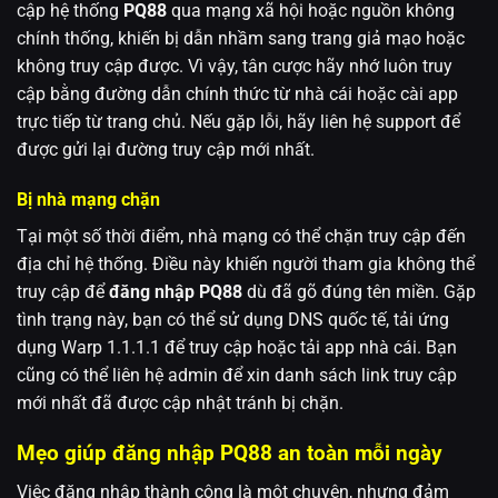
cập hệ thống
PQ88
qua mạng xã hội hoặc nguồn không
chính thống, khiến bị dẫn nhầm sang trang giả mạo hoặc
không truy cập được. Vì vậy, tân cược hãy nhớ luôn truy
cập bằng đường dẫn chính thức từ nhà cái hoặc cài app
trực tiếp từ trang chủ. Nếu gặp lỗi, hãy liên hệ support để
được gửi lại đường truy cập mới nhất.
Bị nhà mạng chặn
Tại một số thời điểm, nhà mạng có thể chặn truy cập đến
địa chỉ hệ thống. Điều này khiến người tham gia không thể
truy cập để
đăng nhập PQ88
dù đã gõ đúng tên miền. Gặp
tình trạng này, bạn có thể sử dụng DNS quốc tế, tải ứng
dụng Warp 1.1.1.1 để truy cập hoặc tải app nhà cái. Bạn
cũng có thể liên hệ admin để xin danh sách link truy cập
mới nhất đã được cập nhật tránh bị chặn.
Mẹo giúp đăng nhập PQ88 an toàn mỗi ngày
Việc đăng nhập thành công là một chuyện, nhưng đảm