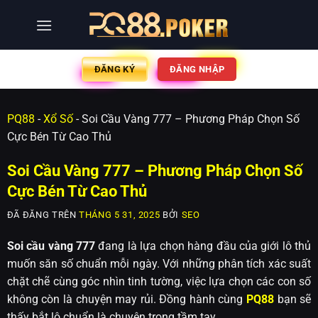
ĐĂNG KÝ
ĐĂNG NHẬP
PQ88
-
Xổ Số
-
Soi Cầu Vàng 777 – Phương Pháp Chọn Số
Cực Bén Từ Cao Thủ
Soi Cầu Vàng 777 – Phương Pháp Chọn Số
Cực Bén Từ Cao Thủ
ĐÃ ĐĂNG TRÊN
THÁNG 5 31, 2025
BỞI
SEO
Soi cầu vàng 777
đang là lựa chọn hàng đầu của giới lô thủ
muốn săn số chuẩn mỗi ngày. Với những phân tích xác suất
chặt chẽ cùng góc nhìn tinh tường, việc lựa chọn các con số
không còn là chuyện may rủi. Đồng hành cùng
PQ88
bạn sẽ
thấy bắt lô chuẩn là chuyện trong tầm tay.