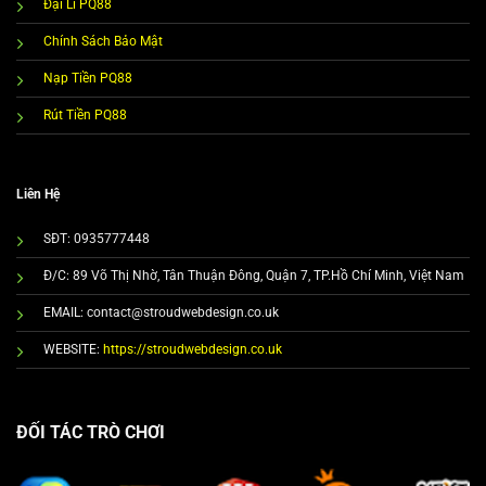
Đại Lí PQ88
Chính Sách Bảo Mật
Nạp Tiền PQ88
Rút Tiền PQ88
Liên Hệ
SĐT:
0935777448
Đ/C:
89 Võ Thị Nhờ, Tân Thuận Đông, Quận 7, TP.Hồ Chí Minh, Việt Nam
EMAIL:
contact@stroudwebdesign.co.uk
WEBSITE:
https://stroudwebdesign.co.uk
ĐỐI TÁC TRÒ CHƠI