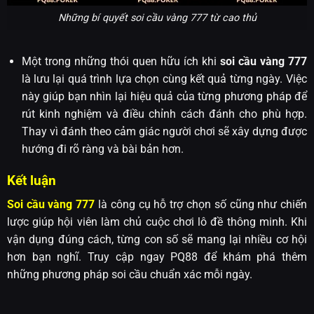
Những bí quyết soi cầu vàng 777 từ cao thủ
Một trong những thói quen hữu ích khi
soi cầu vàng 777
là lưu lại quá trình lựa chọn cùng kết quả từng ngày. Việc
này giúp bạn nhìn lại hiệu quả của từng phương pháp để
rút kinh nghiệm và điều chỉnh cách đánh cho phù hợp.
Thay vì đánh theo cảm giác người chơi sẽ xây dựng được
hướng đi rõ ràng và bài bản hơn.
Kết luận
Soi cầu vàng 777
là công cụ hỗ trợ chọn số cũng như chiến
lược giúp hội viên làm chủ cuộc chơi lô đề thông minh. Khi
vận dụng đúng cách, từng con số sẽ mang lại nhiều cơ hội
hơn bạn nghĩ. Truy cập ngay PQ88 để khám phá thêm
những phương pháp soi cầu chuẩn xác mỗi ngày.