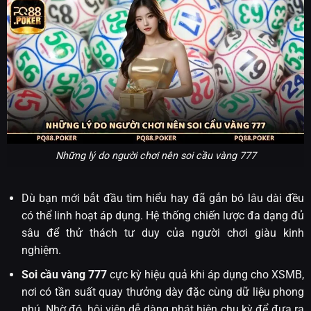
Những lý do người chơi nên soi cầu vàng 777
Dù bạn mới bắt đầu tìm hiểu hay đã gắn bó lâu dài đều
có thể linh hoạt áp dụng. Hệ thống chiến lược đa dạng đủ
sâu để thử thách tư duy của người chơi giàu kinh
nghiệm.
Soi cầu vàng 777
cực kỳ hiệu quả khi áp dụng cho XSMB,
nơi có tần suất quay thưởng dày đặc cùng dữ liệu phong
phú. Nhờ đó, hội viên dễ dàng phát hiện chu kỳ để đưa ra