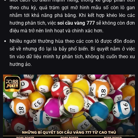
theo chu kỳ, quả trám gợi mở hình mẫu số còn lô gan
nhắm tới khả năng phá băng. Khi kết hợp khéo léo các
hướng phân tích, việc
soi cầu vàng 777
sẽ không còn đơn
điệu mà trở nên linh hoạt và chính xác hơn.
Nhiều người thường hùa theo các con lô được đồn đoán
sẽ về nhưng đó lại là bẫy phổ biến. Bí quyết nằm ở việc
tin vào dữ liệu mình tự phân tích, không bị cuốn theo xu
hướng ảo.