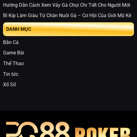
Hướng Dẫn Cách Xem Vảy Gà Chọi Chi Tiết Cho Người Mới
Bí Kíp Làm Giàu Từ Chăn Nuôi Gà – Cơ Hội Của Giới Mộ Kê
DANH MỤC
Bắn Cá
Game Bài
Thể Thao
Tin tức
Xổ Số