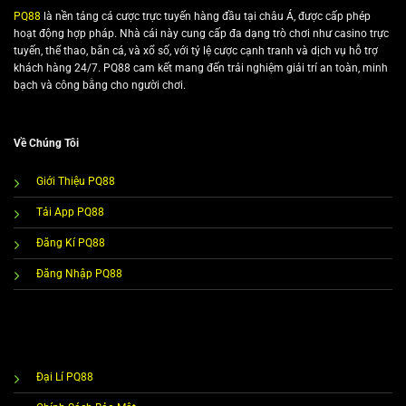
PQ88
là nền tảng cá cược trực tuyến hàng đầu tại châu Á, được cấp phép
hoạt động hợp pháp. Nhà cái này cung cấp đa dạng trò chơi như casino trực
tuyến, thể thao, bắn cá, và xổ số, với tỷ lệ cược cạnh tranh và dịch vụ hỗ trợ
khách hàng 24/7. PQ88 cam kết mang đến trải nghiệm giải trí an toàn, minh
bạch và công bằng cho người chơi.
Về Chúng Tôi
Giới Thiệu PQ88
Tải App PQ88
Đăng Kí PQ88
Đăng Nhập PQ88
Đại Lí PQ88