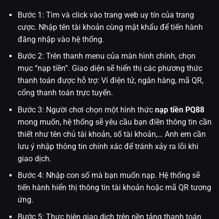
Bước 1: Tìm và click vào trang web uy tín của trang
cược. Nhập tên tài khoản cùng mật khẩu để tiến hành
đăng nhập vào hệ thống.
Bước 2: Trên thanh menu của màn hình chính, chọn
mục “nạp tiền”. Giao diện sẽ hiển thị các phương thức
thanh toán được hỗ trợ: Ví điện tử, ngân hàng, mã QR,
cổng thanh toán trực tuyến.
Bước 3: Người chơi chọn một hình thức
nạp tiền PQ88
mong muốn, hệ thống sẽ yêu cầu bạn điền thông tin cần
thiết như tên chủ tài khoản, số tài khoản,… Anh em cần
lưu ý nhập thông tin chính xác để tránh xảy ra lỗi khi
giao dịch.
Bước 4: Nhập con số mà bạn muốn nạp. Hệ thống sẽ
tiến hành hiển thị thông tin tài khoản hoặc mã QR tương
ứng.
Bước 5: Thực hiện giao dịch trên nền tảng thanh toán