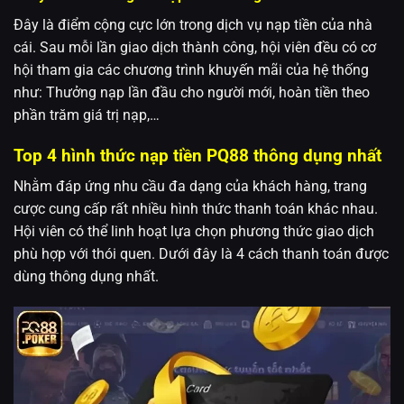
Đây là điểm cộng cực lớn trong dịch vụ nạp tiền của nhà
cái. Sau mỗi lần giao dịch thành công, hội viên đều có cơ
hội tham gia các chương trình khuyến mãi của hệ thống
như: Thưởng nạp lần đầu cho người mới, hoàn tiền theo
phần trăm giá trị nạp,…
Top 4 hình thức nạp tiền PQ88 thông dụng nhất
Nhằm đáp ứng nhu cầu đa dạng của khách hàng, trang
cược cung cấp rất nhiều hình thức thanh toán khác nhau.
Hội viên có thể linh hoạt lựa chọn phương thức giao dịch
phù hợp với thói quen. Dưới đây là 4 cách thanh toán được
dùng thông dụng nhất.