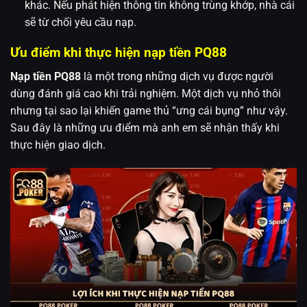
khác. Nếu phát hiện thông tin không trùng khớp, nhà cái
sẽ từ chối yêu cầu nạp.
Ưu điểm khi thực hiện nạp tiền PQ88
Nạp tiền PQ88
là một trong những dịch vụ được người
dùng đánh giá cao khi trải nghiệm. Một dịch vụ nhỏ thôi
nhưng tại sao lại khiến game thủ “ưng cái bụng” như vậy.
Sau đây là những ưu điểm mà anh em sẽ nhận thấy khi
thực hiện giao dịch.