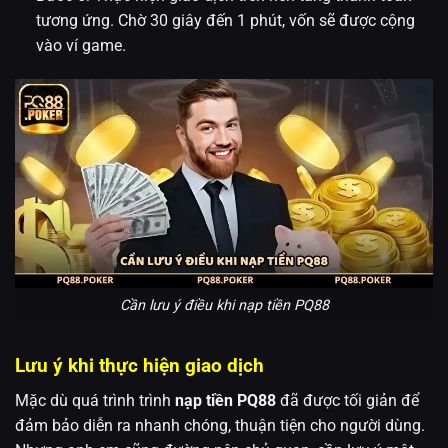
tương ứng. Chờ 30 giây đến 1 phút, vốn sẽ được cộng
vào ví game.
Cần lưu ý điều khi nạp tiền PQ88
Lưu ý khi thực hiện giao dịch
Mặc dù quá trình trình
nạp tiền PQ88
đã được tối giản để
đảm bảo diễn ra nhanh chóng, thuận tiện cho người dùng.