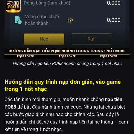
Hướng dẫn nạp tiền PQ88 nhanh chóng trong 1 nốt nhạc
Hướng dẫn quy trình nạp đơn giản, vào game
trong 1 nốt nhạc
Các tân binh mới tham gia, muốn nhanh chóng
nạp tiền
PQ88
để bắt đầu hành trình cá cược. Nhưng lại chưa biết
các bước giao dịch như nào cho chính xác. Sau đây là
hướng dẫn chi tiết về quy trình nạp tiền tại hệ thống – cam
kết tiền về trong 1 nốt nhạc.