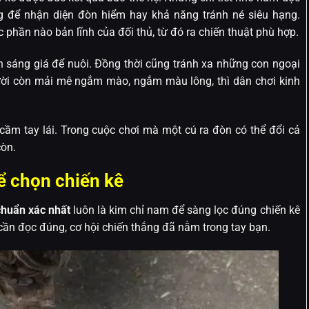
 để nhận diện đòn hiểm hay khả năng tránh né siêu hạng.
 phần nào bản lĩnh của đối thủ, từ đó ra chiến thuật phù hợp.
 sáng giá để nuôi. Đồng thời cũng tránh xa những con ngoại
gười còn mải mê ngắm mào, ngắm màu lông, thì dân chơi kinh
cầm tay lái. Trong cuộc chơi mà một cú ra đòn có thể đổi cả
còn.
ể chọn chiến kê
chuẩn xác nhất
luôn là kim chỉ nam để sàng lọc đúng chiến kê
 cần đọc đúng, cơ hội chiến thắng đã nằm trong tay bạn.