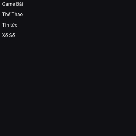
Game Bài
Thể Thao
Tin tức
Xổ Số