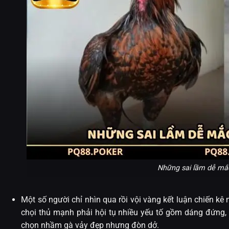
Những sai lầm dễ mắ
Một số người chỉ nhìn qua rồi vội vàng kết luận chiến kê
chọi thủ mạnh phải hội tụ nhiều yếu tố gồm dáng đứng, c
chọn nhầm gà vảy đẹp nhưng đòn dở.