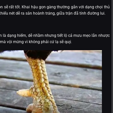
ộn sẽ rất tốt. Khai hậu gọn gàng thường gắn với dạng chọi thủ
thiếu nét dễ ra sân hoành tráng, giữa trận đã tính đường lui.
án là dạng hiếm, dễ nhầm nhưng tiết lộ cả mưu mẹo lẫn nhược
mà vội mừng vì không phải cứ lạ sẽ quý.