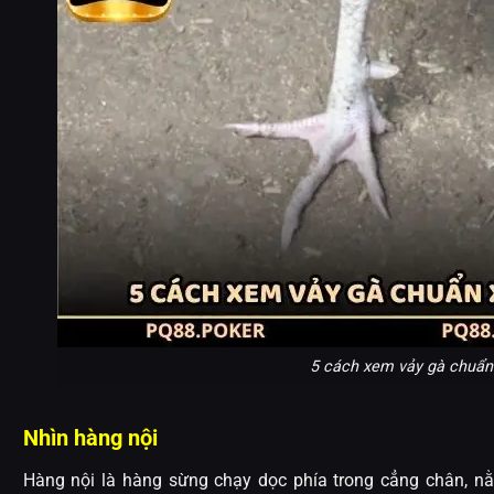
5 cách xem vảy gà chuẩn
Nhìn hàng nội
Hàng nội là hàng sừng chạy dọc phía trong cẳng chân, nằ