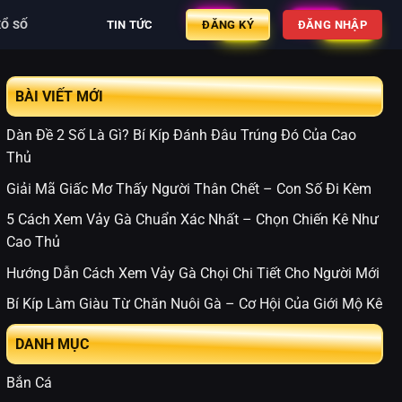
XỔ SỐ
TIN TỨC
ĐĂNG KÝ
ĐĂNG NHẬP
BÀI VIẾT MỚI
Dàn Đề 2 Số Là Gì? Bí Kíp Đánh Đâu Trúng Đó Của Cao
Thủ
Giải Mã Giấc Mơ Thấy Người Thân Chết – Con Số Đi Kèm
5 Cách Xem Vảy Gà Chuẩn Xác Nhất – Chọn Chiến Kê Như
Cao Thủ
Hướng Dẫn Cách Xem Vảy Gà Chọi Chi Tiết Cho Người Mới
Bí Kíp Làm Giàu Từ Chăn Nuôi Gà – Cơ Hội Của Giới Mộ Kê
DANH MỤC
Bắn Cá