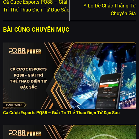
Cá Cược Esports PQ88 – Giải
Ý Lô Đề Chắc Thắng Từ
Trí Thể Thao Điện Tử Đặc Sắc
Chuyên Gia
BÀI CÙNG CHUYÊN MỤC
Cá Cược Esports PQ88 – Giải Trí Thể Thao Điện Tử Đặc Sắc