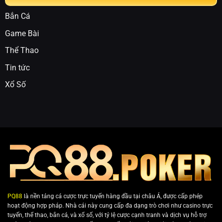
Bắn Cá
Game Bài
Thể Thao
Tin tức
Xổ Số
PQ88
là nền tảng cá cược trực tuyến hàng đầu tại châu Á, được cấp phép
hoạt động hợp pháp. Nhà cái này cung cấp đa dạng trò chơi như casino trực
tuyến, thể thao, bắn cá, và xổ số, với tỷ lệ cược cạnh tranh và dịch vụ hỗ trợ