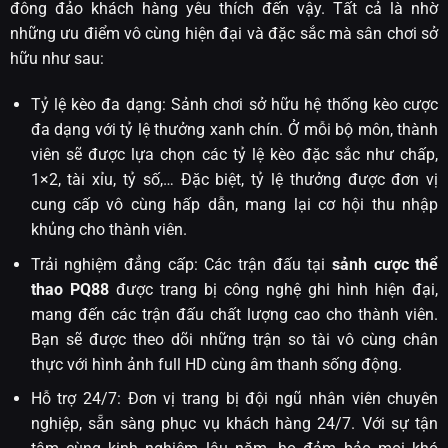
đông đảo khách hàng yêu thích đến vậy. Tất cả là nhờ
những ưu điểm vô cùng hiện đại và đặc sắc mà sân chơi sở
hữu như sau:
Tỷ lệ kèo đa dạng: Sảnh chơi sở hữu hệ thống kèo cược
đa dạng với tỷ lệ thưởng xanh chín. Ở mỗi bộ môn, thành
viên sẽ được lựa chọn các tỷ lệ kèo đặc sắc như chấp,
1×2, tài xỉu, tỷ số,… Đặc biệt, tỷ lệ thưởng được đơn vị
cung cấp vô cùng hấp dẫn, mang lại cơ hội thu nhập
khủng cho thành viên.
Trải nghiệm đẳng cấp: Các trận đấu tại
sảnh cược thể
thao PQ88
được trang bị công nghệ ghi hình hiện đại,
mang đến các trận đấu chất lượng cao cho thành viên.
Bạn sẽ được theo dõi những trận so tài vô cùng chân
thực với hình ảnh full HD cùng âm thanh sống động.
Hỗ trợ 24/7: Đơn vị trang bị đội ngũ nhân viên chuyên
nghiệp, sẵn sàng phục vụ khách hàng 24/7. Với sự tận