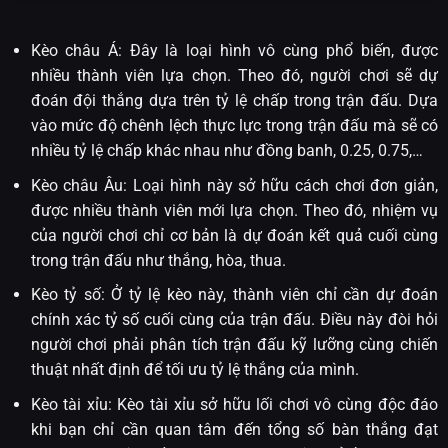
Kèo châu Á: Đây là loại hình vô cùng phổ biến, được
nhiều thành viên lựa chọn. Theo đó, người chơi sẽ dự
đoán đội thắng dựa trên tỷ lệ chấp trong trận đấu. Dựa
vào mức độ chênh lệch thực lực trong trận đấu mà sẽ có
nhiều tỷ lệ chấp khác nhau như đồng banh, 0.25, 0.75,…
Kèo châu Âu: Loại hình này sở hữu cách chơi đơn giản,
được nhiều thành viên mới lựa chọn. Theo đó, nhiệm vụ
của người chơi chỉ cơ bản là dự đoán kết quả cuối cùng
trong trận đấu như thắng, hòa, thua.
Kèo tỷ số: Ở tỷ lệ kèo này, thành viên chỉ cần dự đoán
chính xác tỷ số cuối cùng của trận đấu. Điều này đòi hỏi
người chơi phải phân tích trận đấu kỹ lưỡng cùng chiến
thuật nhất định để tối ưu tỷ lệ thắng của mình.
Kèo tài xỉu: Kèo tài xỉu sở hữu lối chơi vô cùng độc đáo
khi bạn chỉ cần quan tâm đến tổng số bàn thắng đạt