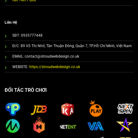
Rút Tiền PQ88
Liên Hệ
SĐT:
0935777448
Đ/C:
89 Võ Thị Nhờ, Tân Thuận Đông, Quận 7, TP.Hồ Chí Minh, Việt Nam
EMAIL:
contact@stroudwebdesign.co.uk
WEBSITE:
https://stroudwebdesign.co.uk
ĐỐI TÁC TRÒ CHƠI