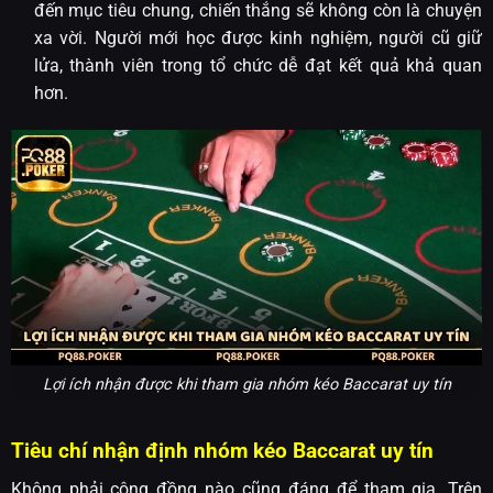
đến mục tiêu chung, chiến thắng sẽ không còn là chuyện
xa vời. Người mới học được kinh nghiệm, người cũ giữ
lửa, thành viên trong tổ chức dễ đạt kết quả khả quan
hơn.
Lợi ích nhận được khi tham gia nhóm kéo Baccarat uy tín
Tiêu chí nhận định nhóm kéo Baccarat uy tín
Không phải cộng đồng nào cũng đáng để tham gia. Trên