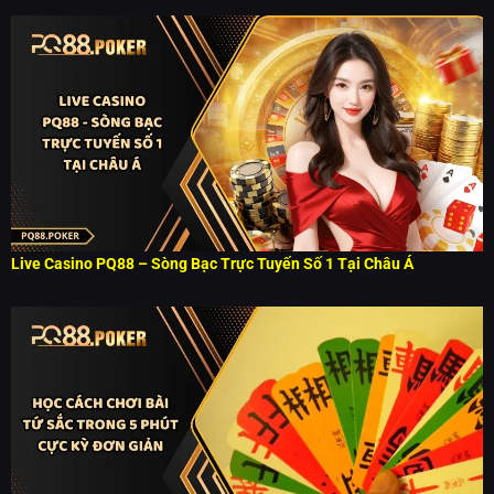
Live Casino PQ88 – Sòng Bạc Trực Tuyến Số 1 Tại Châu Á