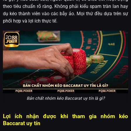
theo tiêu chuẩn rõ ràng. Không phải kiểu spam tràn lan hay
dụ kéo thành viên vào các bẫy ảo. Mọi thứ đều dựa trên sự
phối hợp và lợi ích thực tế.
Bản chất nhóm kéo Baccarat uy tín là gì?
Lợi ích nhận được khi tham gia nhóm kéo
Baccarat uy tín