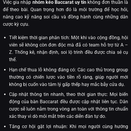
Việc gia nhập
nhóm kéo Baccarat uy tín
không đơn thuần là
để theo bài. Quan trọng hơn đó là môi trường để học hỏi,
nâng cao kỹ năng soi cầu và đồng hành cùng những dân
cược kỳ cựu.
Tiết kiệm thời gian phân tích: Một khi vào cộng đồng, hội
viên sẽ không còn đơn độc mà đã có team hỗ trợ từ A –
Z. Thống kê, nhận định, soi lộ trình đều được chia sẻ cụ
thể.
Hạn chế thua lỗ không đáng có: Các cao thủ trong group
thường có chiến lược vào tiền rõ ràng, giúp người mới
không bị cuốn vào tâm lý gấp thếp hay mắc bẫy cửa dụ.
Cập nhật thông tin nhanh, theo thời gian thực: Mọi biến
động của bàn Baccarat đều được cập nhật liên tục. Dân
cược sẽ luôn nằm trong vòng an toàn với thông tin chuẩn
xác thay vì dò mỏi mắt trên các diễn đàn tự do.
Tăng cơ hội gặt lợi nhuận: Khi mọi người cùng hướng