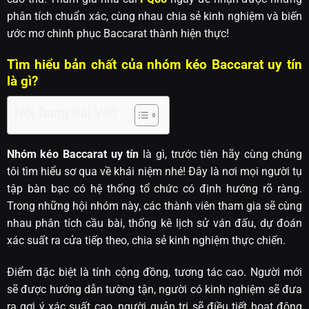
phân tích chuẩn xác, cùng nhau chia sẻ kinh nghiệm và biến
ước mơ chinh phục Baccarat thành hiện thực!
Tìm hiểu bản chất của nhóm kéo Baccarat uy tín
là gì?
Nội Dung Bài Viết
Nhóm kéo Baccarat uy tín
là gì, trước tiên hãy cùng chúng
tôi tìm hiểu sơ qua về khái niệm nhé! Đây là nơi mọi người tụ
tập bàn bạc có hệ thống tổ chức có định hướng rõ ràng.
Trong những hội nhóm này, các thành viên tham gia sẽ cùng
nhau phân tích cầu bài, thống kê lịch sử ván đấu, dự đoán
xác suất ra cửa tiếp theo, chia sẻ kinh nghiệm thực chiến.
Điểm đặc biệt là tính cộng đồng, tương tác cao. Người mới
sẽ được hướng dẫn tường tận, người có kinh nghiệm sẽ đưa
ra gợi ý xác suất cao, người quản trị sẽ điều tiết hoạt động