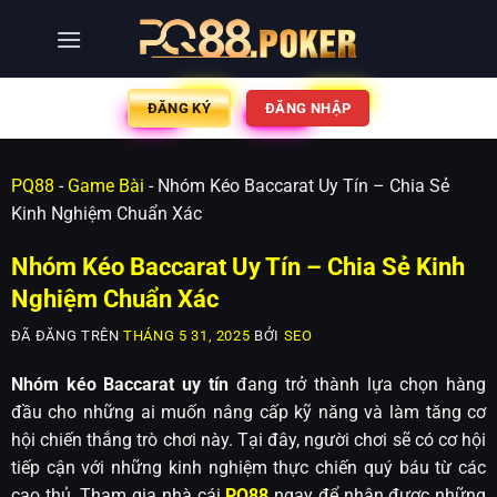
ĐĂNG KÝ
ĐĂNG NHẬP
PQ88
-
Game Bài
-
Nhóm Kéo Baccarat Uy Tín – Chia Sẻ
Kinh Nghiệm Chuẩn Xác
Nhóm Kéo Baccarat Uy Tín – Chia Sẻ Kinh
Nghiệm Chuẩn Xác
ĐÃ ĐĂNG TRÊN
THÁNG 5 31, 2025
BỞI
SEO
Nhóm kéo Baccarat uy tín
đang trở thành lựa chọn hàng
đầu cho những ai muốn nâng cấp kỹ năng và làm tăng cơ
hội chiến thắng trò chơi này. Tại đây, người chơi sẽ có cơ hội
tiếp cận với những kinh nghiệm thực chiến quý báu từ các
cao thủ. Tham gia nhà cái
PQ88
ngay để nhận được những