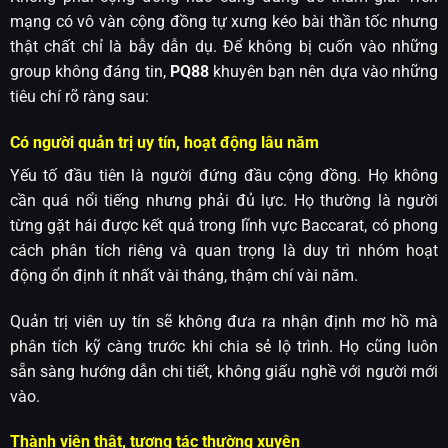
mạng có vô vàn cộng đồng tự xưng kéo bài thần tốc nhưng
thật chất chỉ là bẫy dẫn dụ. Để không bị cuốn vào những
group không đáng tin,
PQ88
khuyên bạn nên dựa vào những
tiêu chí rõ ràng sau:
Có người quản trị uy tín, hoạt động lâu năm
Yếu tố đầu tiên là người đứng đầu cộng đồng. Họ không
cần quá nổi tiếng nhưng phải đủ lực. Họ thường là người
từng gặt hái được kết quả trong lĩnh vực Baccarat, có phong
cách phân tích riêng và quan trọng là duy trì nhóm hoạt
động ổn định ít nhất vài tháng, thậm chí vài năm.
Quản trị viên uy tín sẽ không đưa ra nhận định mơ hồ mà
phân tích kỹ càng trước khi chia sẻ lộ trình. Họ cũng luôn
sẵn sàng hướng dẫn chi tiết, không giấu nghề với người mới
vào.
Thành viên thật, tương tác thường xuyên